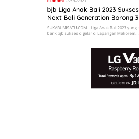
Ekonomi
02/10/2023
bjb Liga Anak Bali 2023 Sukses
Next Bali Generation Borong 3 
Juara
SUKABUMISATU.COM – Liga Anak Bali 2023 yang 
bank bjb sukses digelar di Lapangan Makorem…