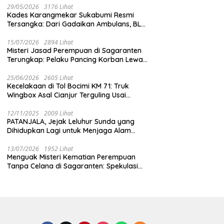
29/05/2026
3176 Lihat
Kades Karangmekar Sukabumi Resmi
Tersangka: Dari Gadaikan Ambulans, BLT
Mangkrak, hingga Dugaan Penipuan!
15/07/2026
2894 Lihat
Misteri Jasad Perempuan di Sagaranten
Terungkap: Pelaku Pancing Korban Lewat
‘Aplikasi Hijau’ Sebelum Dihabisi
25/06/2026
2605 Lihat
Kecelakaan di Tol Bocimi KM 71: Truk
Wingbox Asal Cianjur Terguling Usai
Tabrakan dengan BYD, Sopir Dilarikan ke
RS Sekarwangi
12/11/2025
2009 Lihat
PATANJALA, Jejak Leluhur Sunda yang
Dihidupkan Lagi untuk Menjaga Alam
Sukabumi
13/07/2026
1952 Lihat
Menguak Misteri Kematian Perempuan
Tanpa Celana di Sagaranten: Spekulasi
Liar vs Meja Otopsi