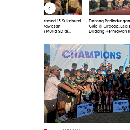
Soal Bat
narmed 13 Sukabumi
Dorong Perlindungan Penderes
di Cirac
Wawasan
Gula di Ciracap, Legislator PKB
Fraksi P
Murid SD di
Dadang Hermawan Inisiasi
“Bukan B
RI-Malaysia
Pembentukan Asosiasi BPJS
Efeknya
Ketenagakerjaan