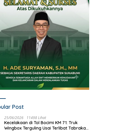
ular Post
25/06/2026
11498 Lihat
Kecelakaan di Tol Bocimi KM 71: Truk
Wingbox Terguling Usai Terlibat Tabrakan
dengan Mobil Listrik BYD