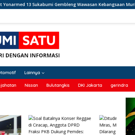
d 13 Sukabumi Gembleng Wawasan Kebangsaan Murid SD di Perb
Otomotif
Lainnya
ejahatan
Nissan
Bulutangkis
DKI Jakarta
gerindra