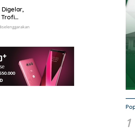
 Digelar,
Trofi
diselenggarakan
Pop
1