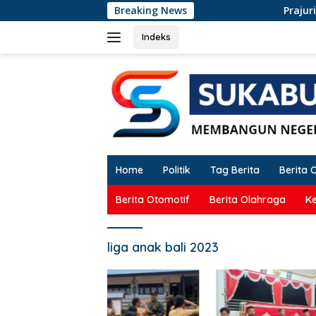
Langsung
Breaking News
Prajurit Yonarme
ke
konten
Indeks
Home
Politik
Tag Berita
Berita 
Berita Otomotif
Berita Olahraga
K
liga anak bali 2023