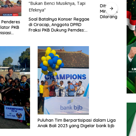
Dituding Biang Narkoba dan
Miras, Musik Reggae Resmi
Dilarang di Ciracap Sukabumi!
alnya Konser Reggae
Sambu
ap, Anggota DPRD
Nagr
KB Dukung Pemdes:
dan B
enci Musiknya, Tapi
dala
”
Puluhan Tim Berpartisipasi dalam Liga
Anak Bali 2023 yang Digelar bank bjb