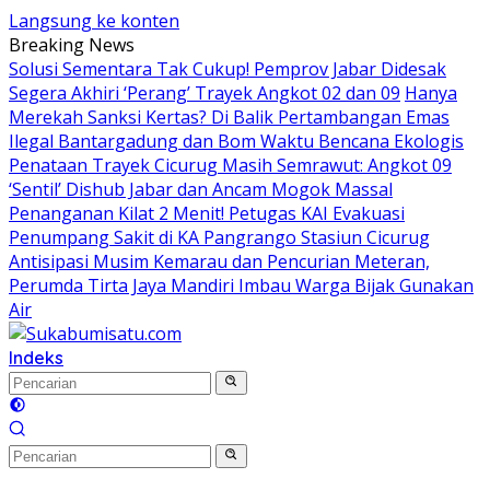
Langsung ke konten
Breaking News
Solusi Sementara Tak Cukup! Pemprov Jabar Didesak
Segera Akhiri ‘Perang’ Trayek Angkot 02 dan 09
Hanya
Merekah Sanksi Kertas? Di Balik Pertambangan Emas
Ilegal Bantargadung dan Bom Waktu Bencana Ekologis
Penataan Trayek Cicurug Masih Semrawut: Angkot 09
‘Sentil’ Dishub Jabar dan Ancam Mogok Massal
Penanganan Kilat 2 Menit! Petugas KAI Evakuasi
Penumpang Sakit di KA Pangrango Stasiun Cicurug
Antisipasi Musim Kemarau dan Pencurian Meteran,
Perumda Tirta Jaya Mandiri Imbau Warga Bijak Gunakan
Air
Indeks