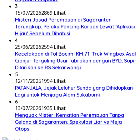
3
15/07/2026
2869 Lihat
Misteri Jasad Perempuan di Sagaranten
Terungkap: Pelaku Pancing Korban Lewat ‘Aplikasi
Hijau’ Sebelum Dihabisi
4
25/06/2026
2594 Lihat
Kecelakaan di Tol Bocimi KM 71: Truk Wingbox Asal
Cianjur Terguling Usai Tabrakan dengan BYD, Sopir
Dilarikan ke RS Sekarwangi
5
12/11/2025
1994 Lihat
PATANJALA, Jejak Leluhur Sunda yang Dihidupkan
Lagi untuk Menjaga Alam Sukabumi
6
13/07/2026
1935 Lihat
Menguak Misteri Kematian Perempuan Tanpa
Celana di Sagaranten: Spekulasi Liar vs Meja
Otopsi