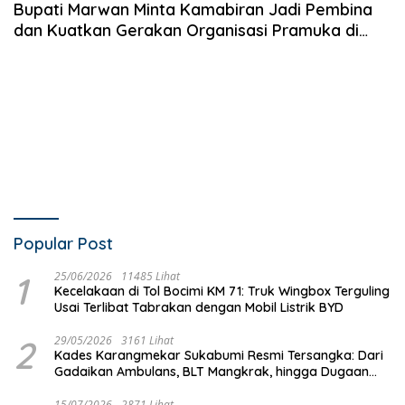
Bupati Marwan Minta Kamabiran Jadi Pembina
dan Kuatkan Gerakan Organisasi Pramuka di
Wilayah
Popular Post
1
25/06/2026
11485 Lihat
Kecelakaan di Tol Bocimi KM 71: Truk Wingbox Terguling
Usai Terlibat Tabrakan dengan Mobil Listrik BYD
2
29/05/2026
3161 Lihat
Kades Karangmekar Sukabumi Resmi Tersangka: Dari
Gadaikan Ambulans, BLT Mangkrak, hingga Dugaan
Penipuan!
15/07/2026
2871 Lihat