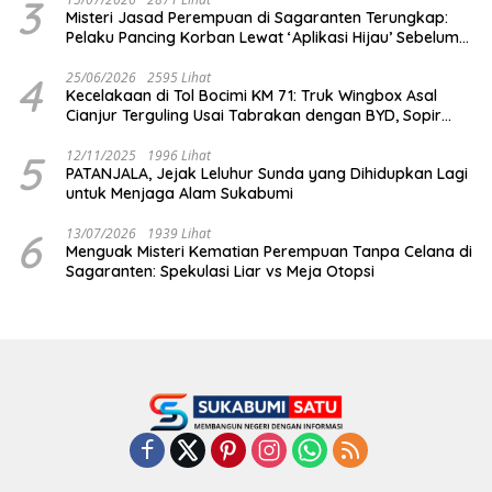
3
Misteri Jasad Perempuan di Sagaranten Terungkap:
Pelaku Pancing Korban Lewat ‘Aplikasi Hijau’ Sebelum
Dihabisi
4
25/06/2026
2595 Lihat
Kecelakaan di Tol Bocimi KM 71: Truk Wingbox Asal
Cianjur Terguling Usai Tabrakan dengan BYD, Sopir
Dilarikan ke RS Sekarwangi
5
12/11/2025
1996 Lihat
PATANJALA, Jejak Leluhur Sunda yang Dihidupkan Lagi
untuk Menjaga Alam Sukabumi
6
13/07/2026
1939 Lihat
Menguak Misteri Kematian Perempuan Tanpa Celana di
Sagaranten: Spekulasi Liar vs Meja Otopsi