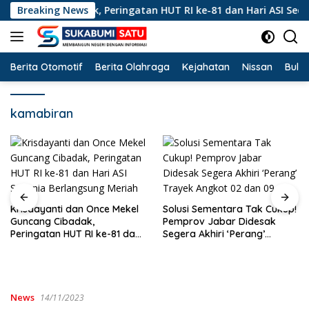
Langsung
l Guncang Cibadak, Peringatan HUT RI ke-81 dan Hari ASI Sedun
Breaking News
ke
konten
Berita Otomotif
Berita Olahraga
Kejahatan
Nissan
Bulut
kamabiran
Krisdayanti dan Once Mekel
Solusi Sementara Tak Cukup!
Guncang Cibadak,
Pemprov Jabar Didesak
Peringatan HUT RI ke-81 dan
Segera Akhiri ‘Perang’
Hari ASI Sedunia Berlangsung
Trayek Angkot 02 dan 09
Meriah
News
14/11/2023