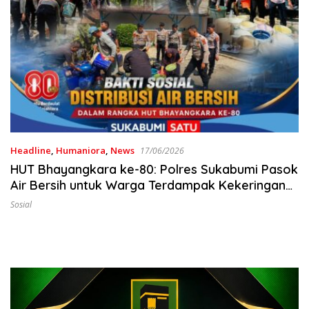
Headline
,
Humaniora
,
News
17/06/2026
HUT Bhayangkara ke-80: Polres Sukabumi Pasok
Air Bersih untuk Warga Terdampak Kekeringan
di Bantar Gadung
Sosial