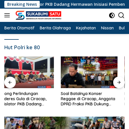
Langsung
cap, Legislator PKB Dadang Hermawan Inisiasi Pembentukan Aso
Breaking News
ke
konten
Berita Otomotif
Berita Olahraga
Kejahatan
Nissan
Bulut
Hut Polri ke 80
Soal Batalnya Konser
Dituding Biang Narkoba dan
Reggae di Ciracap, Anggota
Miras, Musik Reggae Resmi
DPRD Fraksi PKB Dukung
Dilarang di Ciracap
Pemdes: “Bukan Benci
Sukabumi!
Musiknya, Tapi Efeknya”