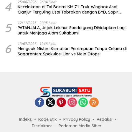
4
25/06/2026
2604 Lihat
Kecelakaan di Tol Bocimi KM 71: Truk Wingbox Asal
Cianjur Terguling Usai Tabrakan dengan BYD, Sopir
Dilarikan ke RS Sekarwangi
5
12/11/2025
2005 Lihat
PATANJALA, Jejak Leluhur Sunda yang Dihidupkan Lagi
untuk Menjaga Alam Sukabumi
6
13/07/2026
1948 Lihat
Menguak Misteri Kematian Perempuan Tanpa Celana di
Sagaranten: Spekulasi Liar vs Meja Otopsi
Indeks
Kode Etik
Privacy Policy
Redaksi
Disclaimer
Pedoman Media Siber