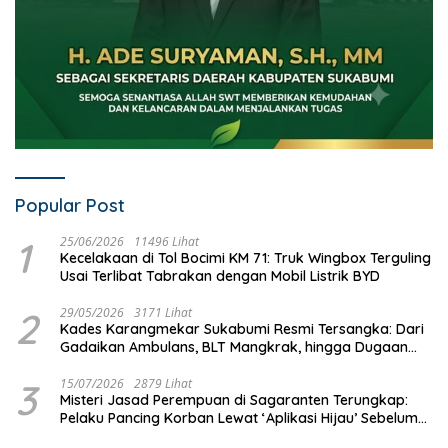
Popular Post
1
25/06/2026
11496 Lihat
Kecelakaan di Tol Bocimi KM 71: Truk Wingbox Terguling
Usai Terlibat Tabrakan dengan Mobil Listrik BYD
2
29/05/2026
3171 Lihat
Kades Karangmekar Sukabumi Resmi Tersangka: Dari
Gadaikan Ambulans, BLT Mangkrak, hingga Dugaan
Penipuan!
3
15/07/2026
2879 Lihat
Misteri Jasad Perempuan di Sagaranten Terungkap:
Pelaku Pancing Korban Lewat ‘Aplikasi Hijau’ Sebelum
Dihabisi