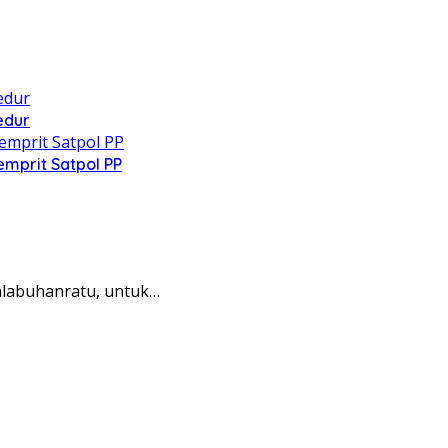
edur
mprit Satpol PP
alabuhanratu, untuk…