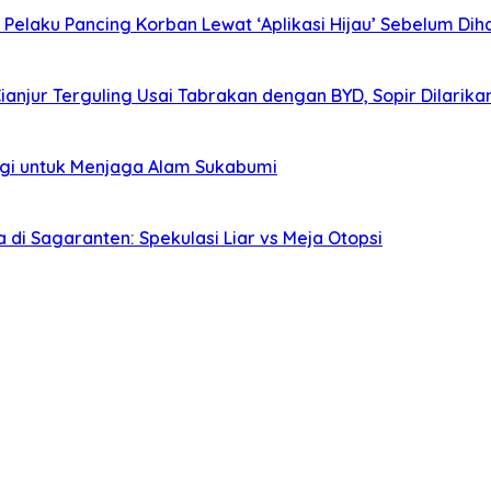
elaku Pancing Korban Lewat ‘Aplikasi Hijau’ Sebelum Diha
Cianjur Terguling Usai Tabrakan dengan BYD, Sopir Dilarik
agi untuk Menjaga Alam Sukabumi
i Sagaranten: Spekulasi Liar vs Meja Otopsi