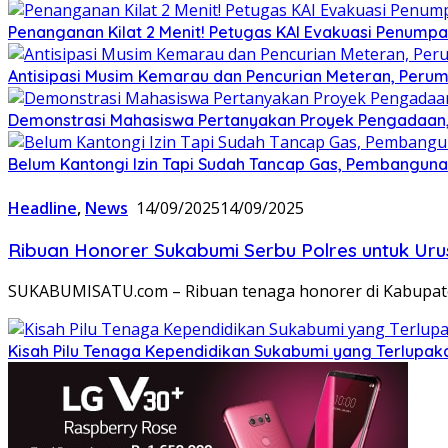
Penanganan Kilat 2 Menit! Petugas KAI Evakuasi Penumpa
Antisipasi Musim Kemarau dan Pencurian Meteran, Perum
Demonstrasi Mahasiswa Pertanyakan Proyek Pengadaan, 
Belum Kantongi Izin Tapi Sudah Tancap Gas, Pembanguna
Headline
,
News
14/09/2025
14/09/2025
Ribuan Honorer Sukabumi Serbu Polres untuk Urus
SUKABUMISATU.com – Ribuan tenaga honorer di Kabupate
Kisah Pilu Tenaga Kependidikan Sukabumi yang Terlupakan