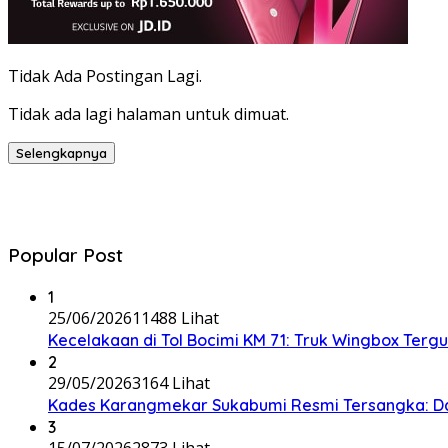
Tidak Ada Postingan Lagi.
Tidak ada lagi halaman untuk dimuat.
Selengkapnya
Popular Post
1
25/06/2026
11488 Lihat
Kecelakaan di Tol Bocimi KM 71: Truk Wingbox Tergul
2
29/05/2026
3164 Lihat
Kades Karangmekar Sukabumi Resmi Tersangka: Da
3
15/07/2026
2873 Lihat