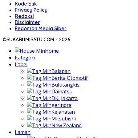
Kode Etik
Privacy Policy
Redaksi
Disclaimer
Pedoman Media Siber
©SUKABUMISATU.COM - 2026
Home
Kategori
Label
Balapan
Berita Otomotif
Bulutangkis
Daihatsu
DKI Jakarta
gerindra
Kejahatan
Mitsubishi
New Zealand
Laman