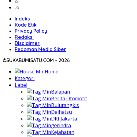
Indeks
Kode Etik
Privacy Policy
Redaksi
Disclaimer
Pedoman Media Siber
©SUKABUMISATU.COM - 2026
Home
Kategori
Label
Balapan
Berita Otomotif
Bulutangkis
Daihatsu
DKI Jakarta
gerindra
Kejahatan