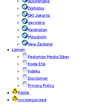
Bulutangkis
Daihatsu
DKI Jakarta
gerindra
Kejahatan
Mitsubishi
New Zealand
Laman
Pedoman Media Siber
Kode Etik
Indeks
Disclaimer
Privacy Policy
Politik
Uncategorized