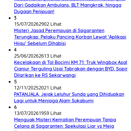
Dari Gadaikan Ambulans, BLT Mangkrak, hingga
Dugaan Penipuan!
3
15/07/2026
2902 Lihat
Misteri Jasad Perempuan di Sagaranten
Terungkap: Pelaku Pancing Korban Lewat ‘Aplikasi
Hijau’ Sebelum Dihabisi
4
25/06/2026
2613 Lihat
Kecelakaan di Tol Bocimi KM 71: Truk Wingbox Asal
Cianjur Terguling Usai Tabrakan dengan BYD, Sopir
Dilarikan ke RS Sekarwangi
5
12/11/2025
2021 Lihat
PATANJALA, Jejak Leluhur Sunda yang Dihidupkan
Lagi untuk Menjaga Alam Sukabumi
6
13/07/2026
1959 Lihat
Menguak Misteri Kematian Perempuan Tanpa
Celana di Sagaranten: Spekulasi Liar vs Meja