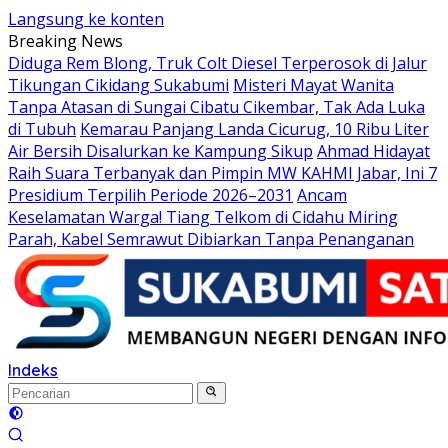
Langsung ke konten
Breaking News
Diduga Rem Blong, Truk Colt Diesel Terperosok di Jalur
Tikungan Cikidang Sukabumi
Misteri Mayat Wanita
Tanpa Atasan di Sungai Cibatu Cikembar, Tak Ada Luka
di Tubuh
Kemarau Panjang Landa Cicurug, 10 Ribu Liter
Air Bersih Disalurkan ke Kampung Sikup
Ahmad Hidayat
Raih Suara Terbanyak dan Pimpin MW KAHMI Jabar, Ini 7
Presidium Terpilih Periode 2026–2031
Ancam
Keselamatan Warga! Tiang Telkom di Cidahu Miring
Parah, Kabel Semrawut Dibiarkan Tanpa Penanganan
Indeks