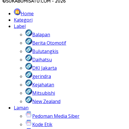
©SUKABUMISATU.COM - 2026
Home
Kategori
Label
Balapan
Berita Otomotif
Bulutangkis
Daihatsu
DKI Jakarta
gerindra
Kejahatan
Mitsubishi
New Zealand
Laman
Pedoman Media Siber
Kode Etik