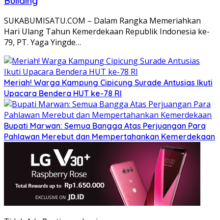
Building
SUKABUMISATU.COM – Dalam Rangka Memeriahkan
Hari Ulang Tahun Kemerdekaan Republik Indonesia ke-
79, PT. Yaga Yingde…
Meriah! Warga Kampung Cipicung Surade Antusias Ikuti
Upacara Bendera HUT ke-78 RI
Bupati Marwan: Semua Bangga Atas Perjuangan Para
Pahlawan Merebut dan Mempertahankan Kemerdekaan