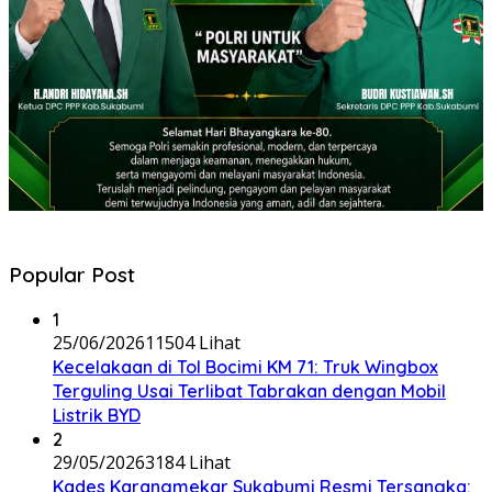
Popular Post
1
25/06/2026
11504 Lihat
Kecelakaan di Tol Bocimi KM 71: Truk Wingbox
Terguling Usai Terlibat Tabrakan dengan Mobil
Listrik BYD
2
29/05/2026
3184 Lihat
Kades Karangmekar Sukabumi Resmi Tersangka: