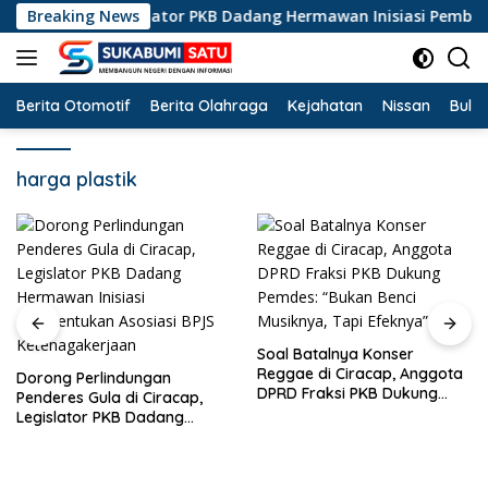
Langsung
Ciracap, Legislator PKB Dadang Hermawan Inisiasi Pembentukan
Breaking News
ke
konten
Berita Otomotif
Berita Olahraga
Kejahatan
Nissan
Bulut
harga plastik
Dituding Biang Narkoba dan
Miras, Musik Reggae Resmi
Soal Batalnya Konser
Dilarang di Ciracap
Reggae di Ciracap, Anggota
Sukabumi!
DPRD Fraksi PKB Dukung
Pemdes: “Bukan Benci
Musiknya, Tapi Efeknya”