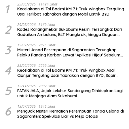
1
25/06/2026
11494 Lihat
Kecelakaan di Tol Bocimi KM 71: Truk Wingbox Terguling
Usai Terlibat Tabrakan dengan Mobil Listrik BYD
2
29/05/2026
3169 Lihat
Kades Karangmekar Sukabumi Resmi Tersangka: Dari
Gadaikan Ambulans, BLT Mangkrak, hingga Dugaan
Penipuan!
3
15/07/2026
2876 Lihat
Misteri Jasad Perempuan di Sagaranten Terungkap:
Pelaku Pancing Korban Lewat ‘Aplikasi Hijau’ Sebelum
Dihabisi
4
25/06/2026
2599 Lihat
Kecelakaan di Tol Bocimi KM 71: Truk Wingbox Asal
Cianjur Terguling Usai Tabrakan dengan BYD, Sopir
Dilarikan ke RS Sekarwangi
5
12/11/2025
2002 Lihat
PATANJALA, Jejak Leluhur Sunda yang Dihidupkan Lagi
untuk Menjaga Alam Sukabumi
6
13/07/2026
1946 Lihat
Menguak Misteri Kematian Perempuan Tanpa Celana di
Sagaranten: Spekulasi Liar vs Meja Otopsi