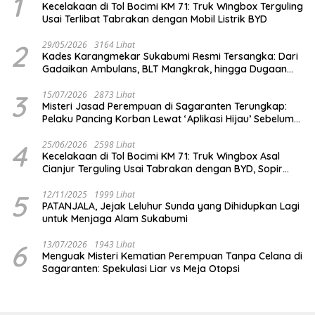
1
Kecelakaan di Tol Bocimi KM 71: Truk Wingbox Terguling
Usai Terlibat Tabrakan dengan Mobil Listrik BYD
2
29/05/2026
3164 Lihat
Kades Karangmekar Sukabumi Resmi Tersangka: Dari
Gadaikan Ambulans, BLT Mangkrak, hingga Dugaan
Penipuan!
3
15/07/2026
2873 Lihat
Misteri Jasad Perempuan di Sagaranten Terungkap:
Pelaku Pancing Korban Lewat ‘Aplikasi Hijau’ Sebelum
Dihabisi
4
25/06/2026
2598 Lihat
Kecelakaan di Tol Bocimi KM 71: Truk Wingbox Asal
Cianjur Terguling Usai Tabrakan dengan BYD, Sopir
Dilarikan ke RS Sekarwangi
5
12/11/2025
1999 Lihat
PATANJALA, Jejak Leluhur Sunda yang Dihidupkan Lagi
untuk Menjaga Alam Sukabumi
6
13/07/2026
1943 Lihat
Menguak Misteri Kematian Perempuan Tanpa Celana di
Sagaranten: Spekulasi Liar vs Meja Otopsi