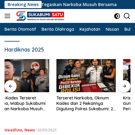
Langsung
up Sukabumi Tegaskan Narkoba Musuh Bersama
Breaking News
Terse
ke
konten
Berita Otomotif
Berita Olahraga
Kejahatan
Nissan
Bulut
Hardiknas 2025
Terseret Narkoba, Oknum
Krisdayanti dan Once Mekel
Kades dan 2 Rekannya
Guncang Cibadak,
Digulung Polres Sukabumi: 28
Peringatan HUT RI ke-81 dan
Paket Sabu Disita
Hari ASI Sedunia Berlangsung
Meriah
Headline
,
News
02/05/2025