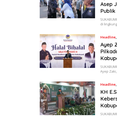
Asep J
Publik
SUKABUMIS
di lingku
Headline
Ayep 
Pilkad
Kabup
SUKABUMIS
Ayep Zaki
Headline
KH E.
Kebers
Kabup
SUKABUMIS