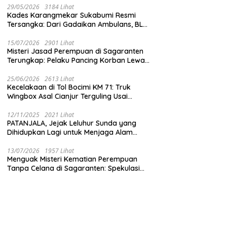
29/05/2026
3184 Lihat
Kades Karangmekar Sukabumi Resmi
Tersangka: Dari Gadaikan Ambulans, BLT
Mangkrak, hingga Dugaan Penipuan!
15/07/2026
2901 Lihat
Misteri Jasad Perempuan di Sagaranten
Terungkap: Pelaku Pancing Korban Lewat
‘Aplikasi Hijau’ Sebelum Dihabisi
25/06/2026
2613 Lihat
Kecelakaan di Tol Bocimi KM 71: Truk
Wingbox Asal Cianjur Terguling Usai
Tabrakan dengan BYD, Sopir Dilarikan ke
RS Sekarwangi
12/11/2025
2021 Lihat
PATANJALA, Jejak Leluhur Sunda yang
Dihidupkan Lagi untuk Menjaga Alam
Sukabumi
13/07/2026
1957 Lihat
Menguak Misteri Kematian Perempuan
Tanpa Celana di Sagaranten: Spekulasi
Liar vs Meja Otopsi