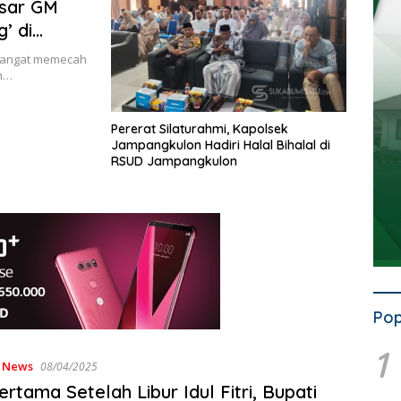
esar GM
’ di
hangat memecah
um…
Pererat Silaturahmi, Kapolsek
Jampangkulon Hadiri Halal Bihalal di
RSUD Jampangkulon
Pop
1
,
News
08/04/2025
ertama Setelah Libur Idul Fitri, Bupati