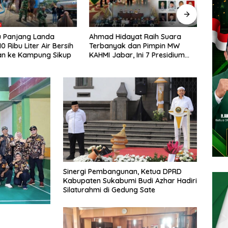
 Panjang Landa
Ahmad Hidayat Raih Suara
Anca
10 Ribu Liter Air Bersih
Terbanyak dan Pimpin MW
Tiang
an ke Kampung Sikup
KAHMI Jabar, Ini 7 Presidium
Para
Terpilih Periode 2026–2031
Dibi
Sinergi Pembangunan, Ketua DPRD
Kabupaten Sukabumi Budi Azhar Hadiri
Silaturahmi di Gedung Sate