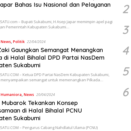
apar Bahas Isu Nasional dan Pelayanan
2
ATU.com – Bupati Sukabumi, H Asep Japar memimpin apel pagi
3
ngan Pemerintah Kabupaten Sukabumi…
,
News
,
Politik
22/04/2024
4
Zaki Gaungkan Semangat Menangkan
a di Halal Bihalal DPD Partai NasDem
aten Sukabumi
5
ATU.COM – Ketua DPD Partai NasDem Kabupaten Sukabumi,
, menyampaikan semangat untuk memenangkan Pilkada…
6
,
Humaniora
,
News
20/04/2024
S Mubarok Tekankan Konsep
amaan di Halal Bihalal PCNU
aten Sukabumi
ATU.COM – Pengurus Cabang Nahdlatul Ulama (PCNU)