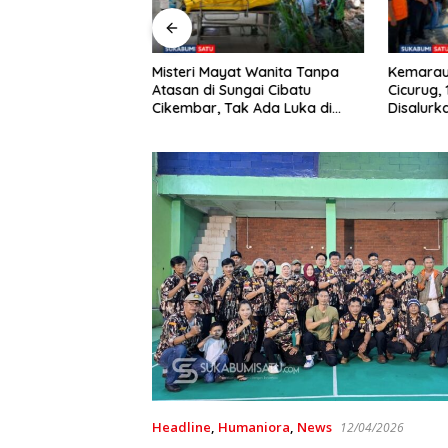
Blong, Truk Colt
Misteri Mayat Wanita Tanpa
Kemarau
rosok di Jalur
Atasan di Sungai Cibatu
Cicurug, 
kidang Sukabumi
Cikembar, Tak Ada Luka di
Disalurk
Tubuh
Headline
,
Humaniora
,
News
12/04/2026