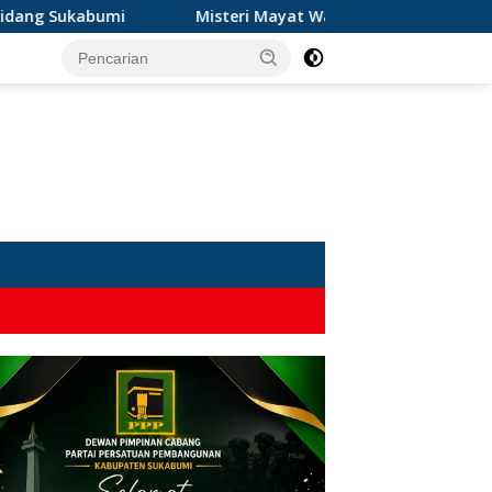
bumi
Misteri Mayat Wanita Tanpa Atasan di Sungai Cib