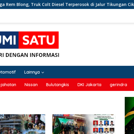
, Truk Colt Diesel Terperosok di Jalur Tikungan Cikidang Suka
Otomotif
Lainnya
ejahatan
Nissan
Bulutangkis
DKI Jakarta
gerindra