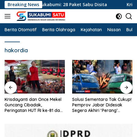
Langsung
Polres Sukabumi: 28 Paket Sabu Disita
Breaking News
Krisdayanti da
ke
konten
Berita Otomotif
Berita Olahraga
Kejahatan
Nissan
Bulut
hakordia
Krisdayanti dan Once Mekel
Solusi Sementara Tak Cukup!
Guncang Cibadak,
Pemprov Jabar Didesak
Peringatan HUT RI ke-81 dan
Segera Akhiri ‘Perang’
Hari ASI Sedunia Berlangsung
Trayek Angkot 02 dan 09
Meriah