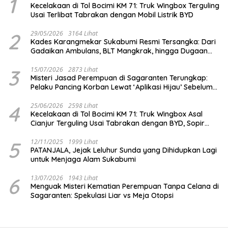
1
Kecelakaan di Tol Bocimi KM 71: Truk Wingbox Terguling
Usai Terlibat Tabrakan dengan Mobil Listrik BYD
2
29/05/2026
3164 Lihat
Kades Karangmekar Sukabumi Resmi Tersangka: Dari
Gadaikan Ambulans, BLT Mangkrak, hingga Dugaan
Penipuan!
3
15/07/2026
2873 Lihat
Misteri Jasad Perempuan di Sagaranten Terungkap:
Pelaku Pancing Korban Lewat ‘Aplikasi Hijau’ Sebelum
Dihabisi
4
25/06/2026
2598 Lihat
Kecelakaan di Tol Bocimi KM 71: Truk Wingbox Asal
Cianjur Terguling Usai Tabrakan dengan BYD, Sopir
Dilarikan ke RS Sekarwangi
5
12/11/2025
1999 Lihat
PATANJALA, Jejak Leluhur Sunda yang Dihidupkan Lagi
untuk Menjaga Alam Sukabumi
6
13/07/2026
1943 Lihat
Menguak Misteri Kematian Perempuan Tanpa Celana di
Sagaranten: Spekulasi Liar vs Meja Otopsi