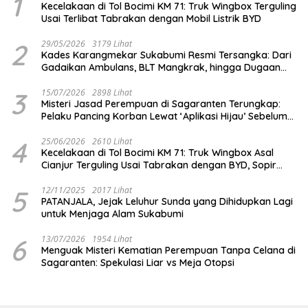
1
Kecelakaan di Tol Bocimi KM 71: Truk Wingbox Terguling
Usai Terlibat Tabrakan dengan Mobil Listrik BYD
2
29/05/2026
3179 Lihat
Kades Karangmekar Sukabumi Resmi Tersangka: Dari
Gadaikan Ambulans, BLT Mangkrak, hingga Dugaan
Penipuan!
3
15/07/2026
2898 Lihat
Misteri Jasad Perempuan di Sagaranten Terungkap:
Pelaku Pancing Korban Lewat ‘Aplikasi Hijau’ Sebelum
Dihabisi
4
25/06/2026
2610 Lihat
Kecelakaan di Tol Bocimi KM 71: Truk Wingbox Asal
Cianjur Terguling Usai Tabrakan dengan BYD, Sopir
Dilarikan ke RS Sekarwangi
5
12/11/2025
2017 Lihat
PATANJALA, Jejak Leluhur Sunda yang Dihidupkan Lagi
untuk Menjaga Alam Sukabumi
6
13/07/2026
1954 Lihat
Menguak Misteri Kematian Perempuan Tanpa Celana di
Sagaranten: Spekulasi Liar vs Meja Otopsi