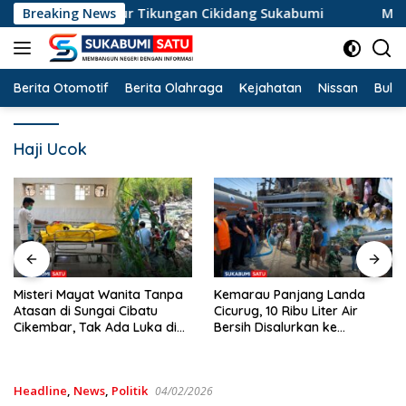
Langsung
perosok di Jalur Tikungan Cikidang Sukabumi
Breaking News
Misteri M
ke
konten
Berita Otomotif
Berita Olahraga
Kejahatan
Nissan
Bulut
Haji Ucok
Misteri Mayat Wanita Tanpa
Kemarau Panjang Landa
Atasan di Sungai Cibatu
Cicurug, 10 Ribu Liter Air
Cikembar, Tak Ada Luka di
Bersih Disalurkan ke
Tubuh
Kampung Sikup
Headline
,
News
,
Politik
04/02/2026