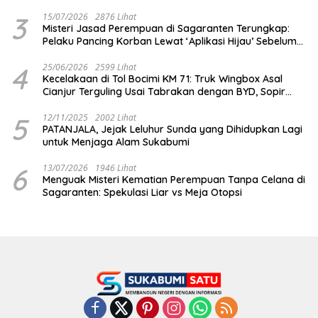
Penipuan!
3
15/07/2026
2876 Lihat
Misteri Jasad Perempuan di Sagaranten Terungkap:
Pelaku Pancing Korban Lewat ‘Aplikasi Hijau’ Sebelum
Dihabisi
4
25/06/2026
2599 Lihat
Kecelakaan di Tol Bocimi KM 71: Truk Wingbox Asal
Cianjur Terguling Usai Tabrakan dengan BYD, Sopir
Dilarikan ke RS Sekarwangi
5
12/11/2025
2002 Lihat
PATANJALA, Jejak Leluhur Sunda yang Dihidupkan Lagi
untuk Menjaga Alam Sukabumi
6
13/07/2026
1946 Lihat
Menguak Misteri Kematian Perempuan Tanpa Celana di
Sagaranten: Spekulasi Liar vs Meja Otopsi