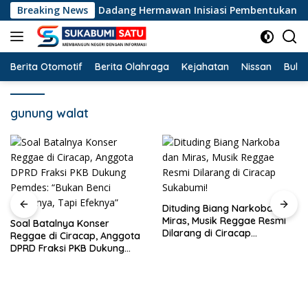
Langsung
Legislator PKB Dadang Hermawan Inisiasi Pembentukan Asosiasi
Breaking News
ke
konten
Berita Otomotif
Berita Olahraga
Kejahatan
Nissan
Bulut
gunung walat
Dituding Biang Narkoba dan
Miras, Musik Reggae Resmi
Soal Batalnya Konser
Dilarang di Ciracap
Reggae di Ciracap, Anggota
Sukabumi!
DPRD Fraksi PKB Dukung
Pemdes: “Bukan Benci
Musiknya, Tapi Efeknya”