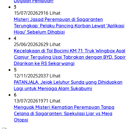
Dugaan Penipuan!
3
15/07/2026
2916 Lihat
Misteri Jasad Perempuan di Sagaranten
Terungkap: Pelaku Pancing Korban Lewat ‘Aplikasi
Hijau’ Sebelum Dihabisi
4
25/06/2026
2629 Lihat
Kecelakaan di Tol Bocimi KM 71: Truk Wingbox Asal
Cianjur Terguling Usai Tabrakan dengan BYD, Sopir
Dilarikan ke RS Sekarwangi
5
12/11/2025
2037 Lihat
PATANJALA, Jejak Leluhur Sunda yang Dihidupkan
Lagi untuk Menjaga Alam Sukabumi
6
13/07/2026
1971 Lihat
Menguak Misteri Kematian Perempuan Tanpa
Celana di Sagaranten: Spekulasi Liar vs Meja
Otopsi