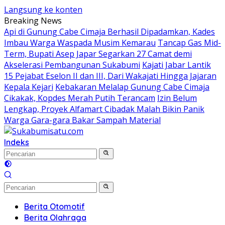
Langsung ke konten
Breaking News
Api di Gunung Cabe Cimaja Berhasil Dipadamkan, Kades
Imbau Warga Waspada Musim Kemarau
Tancap Gas Mid-
Term, Bupati Asep Japar Segarkan 27 Camat demi
Akselerasi Pembangunan Sukabumi
Kajati Jabar Lantik
15 Pejabat Eselon II dan III, Dari Wakajati Hingga Jajaran
Kepala Kejari
Kebakaran Melalap Gunung Cabe Cimaja
Cikakak, Kopdes Merah Putih Terancam
Izin Belum
Lengkap, Proyek Alfamart Cibadak Malah Bikin Panik
Warga Gara-gara Bakar Sampah Material
Indeks
Berita Otomotif
Berita Olahraga