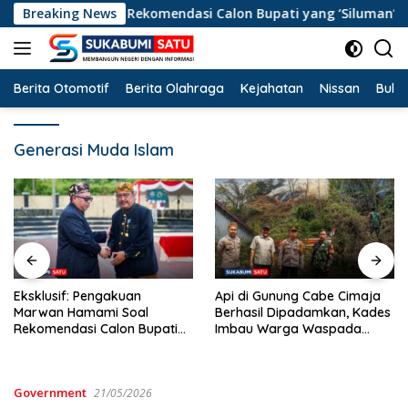
Langsung
Hamami Soal Rekomendasi Calon Bupati yang ‘Siluman’ ke DPP d
Breaking News
ke
konten
Berita Otomotif
Berita Olahraga
Kejahatan
Nissan
Bulut
Generasi Muda Islam
Api di Gunung Cabe Cimaja
Tancap Gas Mid-Term, Bup
Berhasil Dipadamkan, Kades
Asep Japar Segarkan 27
i
Imbau Warga Waspada
Camat demi Akselerasi
n
Musim Kemarau
Pembangunan Sukabumi
ni
Government
21/05/2026