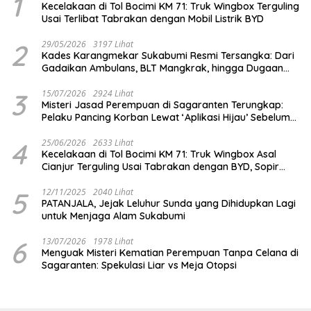
1
Kecelakaan di Tol Bocimi KM 71: Truk Wingbox Terguling
Usai Terlibat Tabrakan dengan Mobil Listrik BYD
2
29/05/2026
3197 Lihat
Kades Karangmekar Sukabumi Resmi Tersangka: Dari
Gadaikan Ambulans, BLT Mangkrak, hingga Dugaan
Penipuan!
3
15/07/2026
2924 Lihat
Misteri Jasad Perempuan di Sagaranten Terungkap:
Pelaku Pancing Korban Lewat ‘Aplikasi Hijau’ Sebelum
Dihabisi
4
25/06/2026
2633 Lihat
Kecelakaan di Tol Bocimi KM 71: Truk Wingbox Asal
Cianjur Terguling Usai Tabrakan dengan BYD, Sopir
Dilarikan ke RS Sekarwangi
5
12/11/2025
2040 Lihat
PATANJALA, Jejak Leluhur Sunda yang Dihidupkan Lagi
untuk Menjaga Alam Sukabumi
6
13/07/2026
1978 Lihat
Menguak Misteri Kematian Perempuan Tanpa Celana di
Sagaranten: Spekulasi Liar vs Meja Otopsi