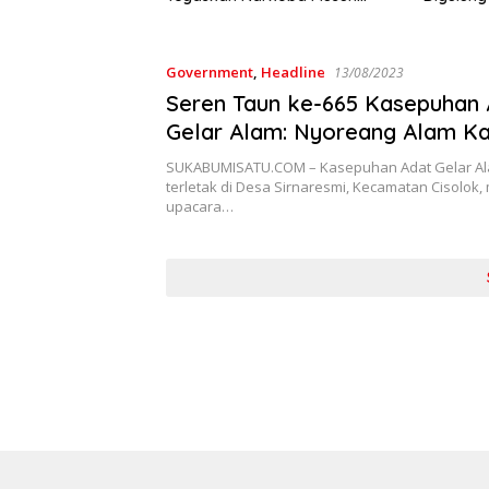
 Gunakan Air
Bersama
Paket Sa
Government
,
Headline
13/08/2023
Seren Taun ke-665 Kasepuhan 
Gelar Alam: Nyoreang Alam K
Nyawang Alam nu Bakal Data
SUKABUMISATU.COM – Kasepuhan Adat Gelar Al
terletak di Desa Sirnaresmi, Kecamatan Cisolok
upacara…