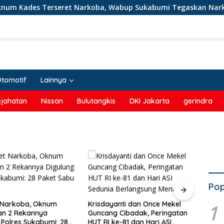
 Kades Terseret Narkoba, Wabup Sukabumi Tegaskan Narkob
Otomotif
Lainnya
ejahatan
Nissan
Bulutangkis
DKI Jakarta
gerindra
Pop
t Narkoba, Oknum
Krisdayanti dan Once Mekel
Solus
1
an 2 Rekannya
Guncang Cibadak, Peringatan
Pemp
 Polres Sukabumi: 28
HUT RI ke-81 dan Hari ASI
Seger