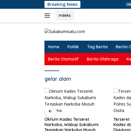
Langsung
Breaking News
Oknum
ke
konten
Indeks
Home
Politik
Tag Berita
Berita 
Berita Otomotif
Berita Olahraga
K
gelar alam
Musim Kemarau dan
Oknum Kades Terseret
Tersere
eteran, Perumda
Narkoba, Wabup Sukabumi
Kades d
Mandiri Imbau
Tegaskan Narkoba Musuh
Digulung