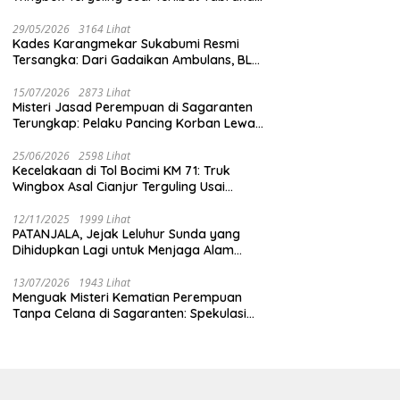
ot 02 dan 09
dengan Mobil Listrik BYD
Waktu Bencana Ekologis
M
29/05/2026
3164 Lihat
Kades Karangmekar Sukabumi Resmi
Tersangka: Dari Gadaikan Ambulans, BLT
Mangkrak, hingga Dugaan Penipuan!
15/07/2026
2873 Lihat
Misteri Jasad Perempuan di Sagaranten
Terungkap: Pelaku Pancing Korban Lewat
‘Aplikasi Hijau’ Sebelum Dihabisi
25/06/2026
2598 Lihat
Kecelakaan di Tol Bocimi KM 71: Truk
Wingbox Asal Cianjur Terguling Usai
Tabrakan dengan BYD, Sopir Dilarikan ke
RS Sekarwangi
12/11/2025
1999 Lihat
PATANJALA, Jejak Leluhur Sunda yang
Dihidupkan Lagi untuk Menjaga Alam
Sukabumi
13/07/2026
1943 Lihat
Menguak Misteri Kematian Perempuan
Tanpa Celana di Sagaranten: Spekulasi
Liar vs Meja Otopsi