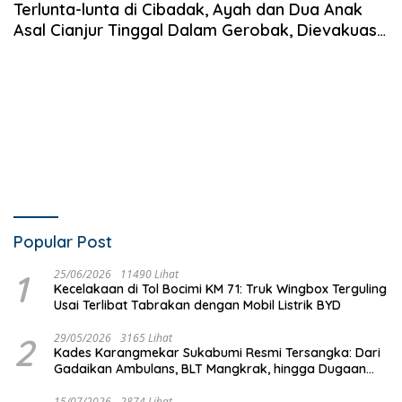
Terlunta-lunta di Cibadak, Ayah dan Dua Anak
Asal Cianjur Tinggal Dalam Gerobak, Dievakuasi
Petugas
Popular Post
1
25/06/2026
11490 Lihat
Kecelakaan di Tol Bocimi KM 71: Truk Wingbox Terguling
Usai Terlibat Tabrakan dengan Mobil Listrik BYD
2
29/05/2026
3165 Lihat
Kades Karangmekar Sukabumi Resmi Tersangka: Dari
Gadaikan Ambulans, BLT Mangkrak, hingga Dugaan
Penipuan!
15/07/2026
2874 Lihat