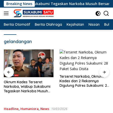
Langsung
Narkoba, Wabup Sukabumi Tegaskan Narkoba Musuh Bersama
Breaking News
ke
konten
Berita Otomotif
Berita Olahraga
Kejahatan
Nissan
Bulut
gelandangan
Terseret Narkoba, Oknum
Kades dan 2 Rekannya
Oknum Kades Terseret
Digulung Polres Sukabumi: 28
Narkoba, Wabup Sukabumi
Paket Sabu Disita
Tegaskan Narkoba Musuh
Bersama
Headline
,
Humaniora
,
News
10/03/2026