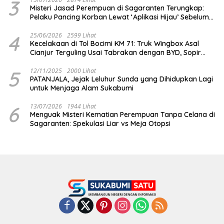
3
Misteri Jasad Perempuan di Sagaranten Terungkap:
Pelaku Pancing Korban Lewat ‘Aplikasi Hijau’ Sebelum
Dihabisi
4
25/06/2026
2599 Lihat
Kecelakaan di Tol Bocimi KM 71: Truk Wingbox Asal
Cianjur Terguling Usai Tabrakan dengan BYD, Sopir
Dilarikan ke RS Sekarwangi
5
12/11/2025
2000 Lihat
PATANJALA, Jejak Leluhur Sunda yang Dihidupkan Lagi
untuk Menjaga Alam Sukabumi
6
13/07/2026
1944 Lihat
Menguak Misteri Kematian Perempuan Tanpa Celana di
Sagaranten: Spekulasi Liar vs Meja Otopsi