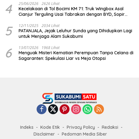
4
25/06/2026
2626 Lihat
Kecelakaan di Tol Bocimi KM 71: Truk Wingbox Asal
Cianjur Terguling Usai Tabrakan dengan BYD, Sopir
Dilarikan ke RS Sekarwangi
5
12/11/2025
2034 Lihat
PATANJALA, Jejak Leluhur Sunda yang Dihidupkan Lagi
untuk Menjaga Alam Sukabumi
6
13/07/2026
1968 Lihat
Menguak Misteri Kematian Perempuan Tanpa Celana di
Sagaranten: Spekulasi Liar vs Meja Otopsi
Indeks
Kode Etik
Privacy Policy
Redaksi
Disclaimer
Pedoman Media Siber