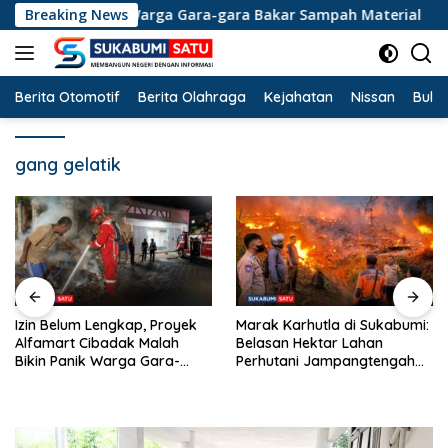
Langsung
ikin Panik Warga Gara-gara Bakar Sampah Material
Breaking News
Mar
ke
konten
Berita Otomotif
Berita Olahraga
Kejahatan
Nissan
Bulut
gang gelatik
POLISI UNGKAP KRONOLOGI
Marak Karhutla di Sukabumi:
LAKA MAUT CIKEMBAR: Hilang
Belasan Hektar Lahan
Kendali di Tikungan,
Perhutani Jampangtengah
Pengendara Scoopy Tewas
Terbakar, Permukiman di
Hantam Pickup
Simpenan Sempat Terancam