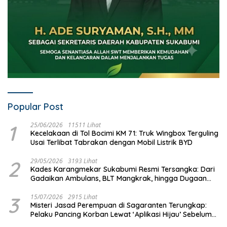
Popular Post
1
25/06/2026
11511 Lihat
Kecelakaan di Tol Bocimi KM 71: Truk Wingbox Terguling
Usai Terlibat Tabrakan dengan Mobil Listrik BYD
2
29/05/2026
3193 Lihat
Kades Karangmekar Sukabumi Resmi Tersangka: Dari
Gadaikan Ambulans, BLT Mangkrak, hingga Dugaan
Penipuan!
3
15/07/2026
2915 Lihat
Misteri Jasad Perempuan di Sagaranten Terungkap:
Pelaku Pancing Korban Lewat ‘Aplikasi Hijau’ Sebelum
Dihabisi