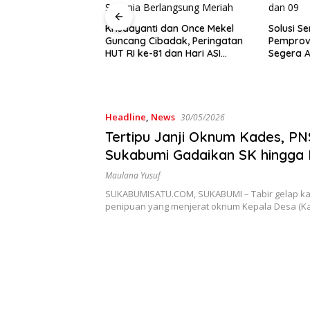
Krisdayanti dan Once Mekel
Solusi S
Guncang Cibadak, Peringatan
Pemprov
gi Izin Tapi Sudah
HUT RI ke-81 dan Hari ASI
Segera A
, Pembangunan
Sedunia Berlangsung Meriah
Angkot 0
art Samping
amatan Cibadak
tpol PP
Headline
,
News
30/05/2026
Tertipu Janji Oknum Kades, PN
Sukabumi Gadaikan SK hingga 
Sapi Warga
Maulana Yusuf
SUKABUMISATU.COM, SUKABUMI – Tabir gelap k
penipuan yang menjerat oknum Kepala Desa (Ka