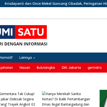
isdayanti dan Once Mekel Guncang Cibadak, Peringatan HUT RI 
Otomotif
Lainnya
ejahatan
Nissan
Bulutangkis
DKI Jakarta
gerindra