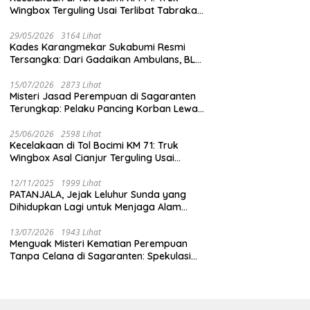
Wingbox Terguling Usai Terlibat Tabrakan
dengan Mobil Listrik BYD
29/05/2026
3164 Lihat
Kades Karangmekar Sukabumi Resmi
Tersangka: Dari Gadaikan Ambulans, BLT
Mangkrak, hingga Dugaan Penipuan!
15/07/2026
2873 Lihat
Misteri Jasad Perempuan di Sagaranten
Terungkap: Pelaku Pancing Korban Lewat
‘Aplikasi Hijau’ Sebelum Dihabisi
25/06/2026
2598 Lihat
Kecelakaan di Tol Bocimi KM 71: Truk
Wingbox Asal Cianjur Terguling Usai
Tabrakan dengan BYD, Sopir Dilarikan ke
RS Sekarwangi
12/11/2025
1999 Lihat
PATANJALA, Jejak Leluhur Sunda yang
Dihidupkan Lagi untuk Menjaga Alam
Sukabumi
13/07/2026
1943 Lihat
Menguak Misteri Kematian Perempuan
Tanpa Celana di Sagaranten: Spekulasi
Liar vs Meja Otopsi