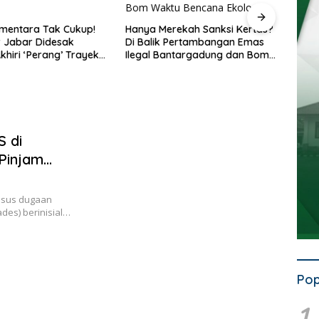
ementara Tak Cukup!
Hanya Merekah Sanksi Kertas?
Penat
 Jabar Didesak
Di Balik Pertambangan Emas
Semra
khiri ‘Perang’ Trayek
Ilegal Bantargadung dan Bom
Dish
2 dan 09
Waktu Bencana Ekologis
Mogo
S di
Pinjam
asus dugaan
des) berinisial…
Pop
1