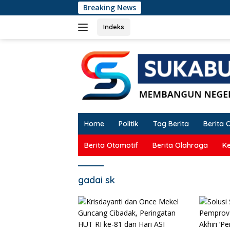
Langsung
Breaking News
Kr
ke
konten
Indeks
Home
Politik
Tag Berita
Berita 
Berita Otomotif
Berita Olahraga
K
gadai sk