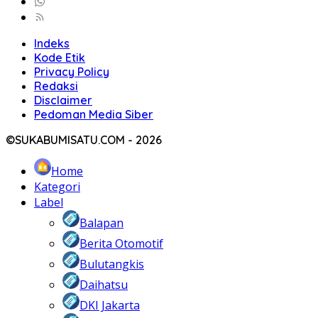
Indeks
Kode Etik
Privacy Policy
Redaksi
Disclaimer
Pedoman Media Siber
©SUKABUMISATU.COM - 2026
Home
Kategori
Label
Balapan
Berita Otomotif
Bulutangkis
Daihatsu
DKI Jakarta