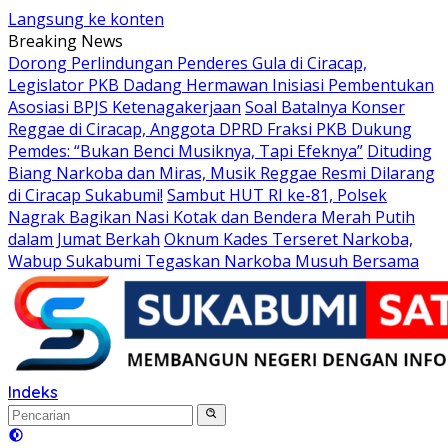
Langsung ke konten
Breaking News
Dorong Perlindungan Penderes Gula di Ciracap,
Legislator PKB Dadang Hermawan Inisiasi Pembentukan
Asosiasi BPJS Ketenagakerjaan
Soal Batalnya Konser
Reggae di Ciracap, Anggota DPRD Fraksi PKB Dukung
Pemdes: “Bukan Benci Musiknya, Tapi Efeknya”
Dituding
Biang Narkoba dan Miras, Musik Reggae Resmi Dilarang
di Ciracap Sukabumi!
Sambut HUT RI ke-81, Polsek
Nagrak Bagikan Nasi Kotak dan Bendera Merah Putih
dalam Jumat Berkah
Oknum Kades Terseret Narkoba,
Wabup Sukabumi Tegaskan Narkoba Musuh Bersama
Indeks