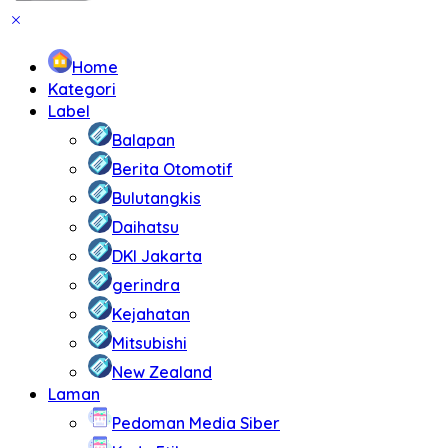
Home
Kategori
Label
Balapan
Berita Otomotif
Bulutangkis
Daihatsu
DKI Jakarta
gerindra
Kejahatan
Mitsubishi
New Zealand
Laman
Pedoman Media Siber