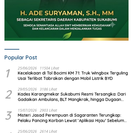
Popular Post
1
25/06/2026
11504 Lihat
Kecelakaan di Tol Bocimi KM 71: Truk Wingbox Terguling
Usai Terlibat Tabrakan dengan Mobil Listrik BYD
2
29/05/2026
3186 Lihat
Kades Karangmekar Sukabumi Resmi Tersangka: Dari
Gadaikan Ambulans, BLT Mangkrak, hingga Dugaan
Penipuan!
3
15/07/2026
2903 Lihat
Misteri Jasad Perempuan di Sagaranten Terungkap:
Pelaku Pancing Korban Lewat ‘Aplikasi Hijau’ Sebelum
Dihabisi
25/06/2026
2614 Lihat