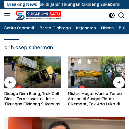
Langsung
sel Terperosok di Jalur Tikungan Cikidang Sukabumi
Breaking News
Mi
ke
konten
Berita Otomotif
Berita Olahraga
Kejahatan
Nissan
Bulut
dr h asep suherman
Misteri Mayat Wanita Tanpa
Kemarau Panjang Landa
Atasan di Sungai Cibatu
Cicurug, 10 Ribu Liter Air
Cikembar, Tak Ada Luka di
Bersih Disalurkan ke
Tubuh
Kampung Sikup