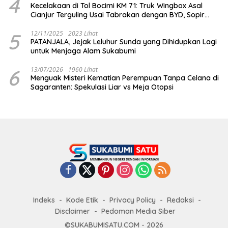
4
Kecelakaan di Tol Bocimi KM 71: Truk Wingbox Asal
Cianjur Terguling Usai Tabrakan dengan BYD, Sopir
Dilarikan ke RS Sekarwangi
5
12/11/2025
2023 Lihat
PATANJALA, Jejak Leluhur Sunda yang Dihidupkan Lagi
untuk Menjaga Alam Sukabumi
6
13/07/2026
1960 Lihat
Menguak Misteri Kematian Perempuan Tanpa Celana di
Sagaranten: Spekulasi Liar vs Meja Otopsi
Indeks
Kode Etik
Privacy Policy
Redaksi
Disclaimer
Pedoman Media Siber
©SUKABUMISATU.COM - 2026