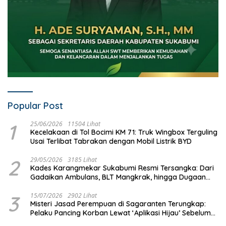
Popular Post
1
25/06/2026
11504 Lihat
Kecelakaan di Tol Bocimi KM 71: Truk Wingbox Terguling
Usai Terlibat Tabrakan dengan Mobil Listrik BYD
2
29/05/2026
3185 Lihat
Kades Karangmekar Sukabumi Resmi Tersangka: Dari
Gadaikan Ambulans, BLT Mangkrak, hingga Dugaan
Penipuan!
3
15/07/2026
2902 Lihat
Misteri Jasad Perempuan di Sagaranten Terungkap:
Pelaku Pancing Korban Lewat ‘Aplikasi Hijau’ Sebelum
Dihabisi