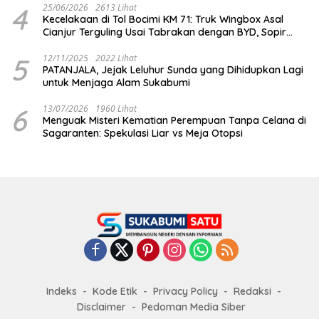
4
25/06/2026
2613 Lihat
Kecelakaan di Tol Bocimi KM 71: Truk Wingbox Asal
Cianjur Terguling Usai Tabrakan dengan BYD, Sopir
Dilarikan ke RS Sekarwangi
5
12/11/2025
2022 Lihat
PATANJALA, Jejak Leluhur Sunda yang Dihidupkan Lagi
untuk Menjaga Alam Sukabumi
6
13/07/2026
1960 Lihat
Menguak Misteri Kematian Perempuan Tanpa Celana di
Sagaranten: Spekulasi Liar vs Meja Otopsi
Indeks
Kode Etik
Privacy Policy
Redaksi
Disclaimer
Pedoman Media Siber