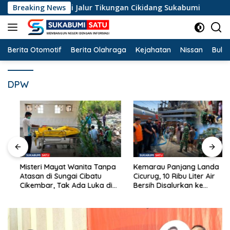
Langsung
Terperosok di Jalur Tikungan Cikidang Sukabumi
Breaking News
Mister
ke
konten
Berita Otomotif
Berita Olahraga
Kejahatan
Nissan
Bulut
DPW
Misteri Mayat Wanita Tanpa
Kemarau Panjang Landa
Atasan di Sungai Cibatu
Cicurug, 10 Ribu Liter Air
Cikembar, Tak Ada Luka di
Bersih Disalurkan ke
Tubuh
Kampung Sikup