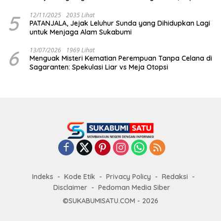
Dilarikan ke RS Sekarwangi
5
12/11/2025
2035 Lihat
PATANJALA, Jejak Leluhur Sunda yang Dihidupkan Lagi
untuk Menjaga Alam Sukabumi
6
13/07/2026
1969 Lihat
Menguak Misteri Kematian Perempuan Tanpa Celana di
Sagaranten: Spekulasi Liar vs Meja Otopsi
Indeks
Kode Etik
Privacy Policy
Redaksi
Disclaimer
Pedoman Media Siber
©SUKABUMISATU.COM - 2026