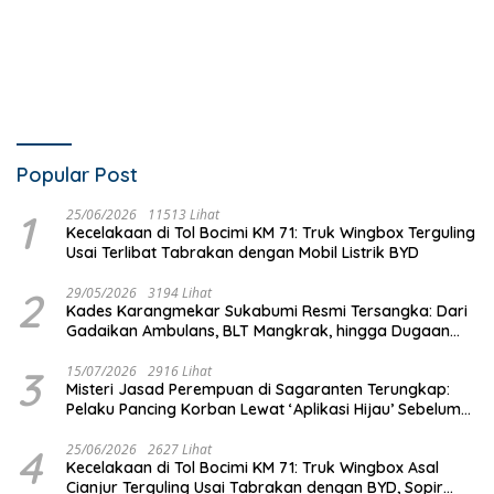
Popular Post
1
25/06/2026
11513 Lihat
Kecelakaan di Tol Bocimi KM 71: Truk Wingbox Terguling
Usai Terlibat Tabrakan dengan Mobil Listrik BYD
2
29/05/2026
3194 Lihat
Kades Karangmekar Sukabumi Resmi Tersangka: Dari
Gadaikan Ambulans, BLT Mangkrak, hingga Dugaan
Penipuan!
3
15/07/2026
2916 Lihat
Misteri Jasad Perempuan di Sagaranten Terungkap:
Pelaku Pancing Korban Lewat ‘Aplikasi Hijau’ Sebelum
Dihabisi
4
25/06/2026
2627 Lihat
Kecelakaan di Tol Bocimi KM 71: Truk Wingbox Asal
Cianjur Terguling Usai Tabrakan dengan BYD, Sopir