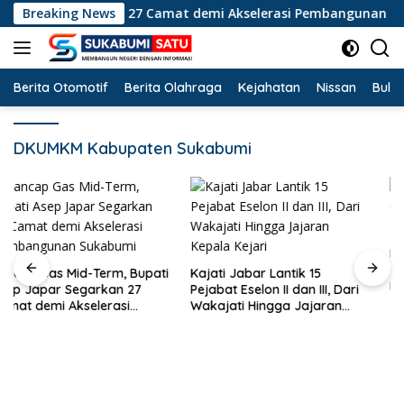
Langsung
ep Japar Segarkan 27 Camat demi Akselerasi Pembangunan Suk
Breaking News
ke
konten
Berita Otomotif
Berita Olahraga
Kejahatan
Nissan
Bulut
DKUMKM Kabupaten Sukabumi
Kebakaran Melalap Gunun
Cabe Cimaja Cikakak,
pati
Kajati Jabar Lantik 15
Kopdes Merah Putih
Pejabat Eselon II dan III, Dari
Terancam
Wakajati Hingga Jajaran
Kepala Kejari