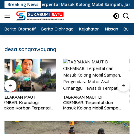
Langsung
Korban Terpental Masuk Kolong Mobil Sampah, Jasad Dievaku
Breaking News
ke
konten
Berita Otomotif
Berita Olahraga
Kejahatan
Nissan
Bulut
desa sangrawayang
HUT ke-28 IJTI: Serukan Jaga
Marwah Jurnalisme TV di Era
TABRAKAN MAUT DI
Disrupsi, Pimpinan Sukabumi
CIKEMBAR: Terpental dan
Satu Beri Apresiasi
Masuk Kolong Mobil Sampah,
Pengendara Motor Asal
Cimanggu Tewas di Tempat