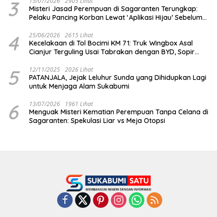
3
15/07/2026
2905 Lihat
Misteri Jasad Perempuan di Sagaranten Terungkap:
Pelaku Pancing Korban Lewat ‘Aplikasi Hijau’ Sebelum
Dihabisi
4
25/06/2026
2615 Lihat
Kecelakaan di Tol Bocimi KM 71: Truk Wingbox Asal
Cianjur Terguling Usai Tabrakan dengan BYD, Sopir
Dilarikan ke RS Sekarwangi
5
12/11/2025
2026 Lihat
PATANJALA, Jejak Leluhur Sunda yang Dihidupkan Lagi
untuk Menjaga Alam Sukabumi
6
13/07/2026
1961 Lihat
Menguak Misteri Kematian Perempuan Tanpa Celana di
Sagaranten: Spekulasi Liar vs Meja Otopsi