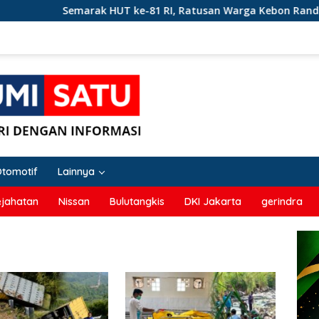
Semarak HUT ke-81 RI, Ratusan Warga Kebon Randu Cibadak Ja
Otomotif
Lainnya
ejahatan
Nissan
Bulutangkis
DKI Jakarta
gerindra