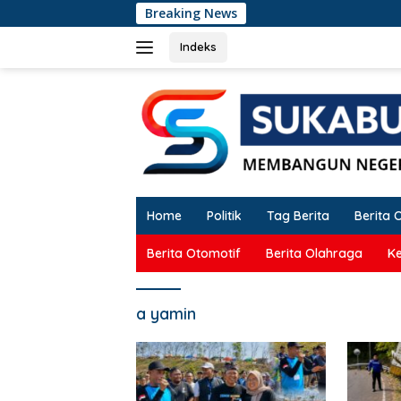
Langsung
Breaking News
ke
konten
Indeks
Home
Politik
Tag Berita
Berita 
Berita Otomotif
Berita Olahraga
K
a yamin