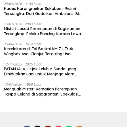
29/05/2026
3188 Lihat
Kades Karangmekar Sukabumi Resmi
Tersangka: Dari Gadaikan Ambulans, BLT
Mangkrak, hingga Dugaan Penipuan!
15/07/2026
2903 Lihat
Misteri Jasad Perempuan di Sagaranten
Terungkap: Pelaku Pancing Korban Lewat
‘Aplikasi Hijau’ Sebelum Dihabisi
25/06/2026
2614 Lihat
Kecelakaan di Tol Bocimi KM 71: Truk
Wingbox Asal Cianjur Terguling Usai
Tabrakan dengan BYD, Sopir Dilarikan ke
RS Sekarwangi
12/11/2025
2025 Lihat
PATANJALA, Jejak Leluhur Sunda yang
Dihidupkan Lagi untuk Menjaga Alam
Sukabumi
13/07/2026
1960 Lihat
Menguak Misteri Kematian Perempuan
Tanpa Celana di Sagaranten: Spekulasi
Liar vs Meja Otopsi