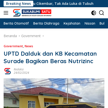
Langsung
 Cibatu Cikembar, Tak Ada Luka di Tubuh
Breaking News
Kemarau Panja
ke
konten
Berita Otomotif
Berita Olahraga
Kejahatan
Nissan
Bulut
Beranda
Government
Government
,
News
UPTD Dalduk dan KB Kecamatan
Surade Bagikan Beras Nutrizinc
Redaksi
24/02/2024