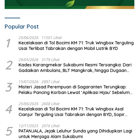
Popular Post
1
25/06/2026
11501 Lihat
Kecelakaan di Tol Bocimi KM 71: Truk Wingbox Terguling
Usai Terlibat Tabrakan dengan Mobil Listrik BYD
2
29/05/2026
3179 Lihat
Kades Karangmekar Sukabumi Resmi Tersangka: Dari
Gadaikan Ambulans, BLT Mangkrak, hingga Dugaan
Penipuan!
3
15/07/2026
2897 Lihat
Misteri Jasad Perempuan di Sagaranten Terungkap:
Pelaku Pancing Korban Lewat ‘Aplikasi Hijau’ Sebelum
Dihabisi
4
25/06/2026
2608 Lihat
Kecelakaan di Tol Bocimi KM 71: Truk Wingbox Asal
Cianjur Terguling Usai Tabrakan dengan BYD, Sopir
Dilarikan ke RS Sekarwangi
5
12/11/2025
2016 Lihat
PATANJALA, Jejak Leluhur Sunda yang Dihidupkan Lagi
untuk Menjaga Alam Sukabumi