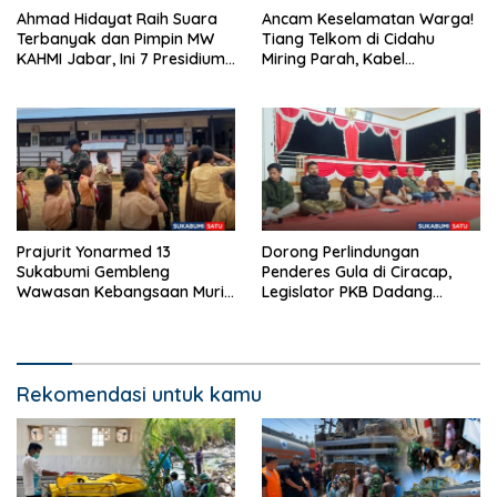
Ahmad Hidayat Raih Suara
Ancam Keselamatan Warga!
Terbanyak dan Pimpin MW
Tiang Telkom di Cidahu
KAHMI Jabar, Ini 7 Presidium
Miring Parah, Kabel
Terpilih Periode 2026–2031
Semrawut Dibiarkan Tanpa
Penanganan
Prajurit Yonarmed 13
Dorong Perlindungan
Sukabumi Gembleng
Penderes Gula di Ciracap,
Wawasan Kebangsaan Murid
Legislator PKB Dadang
SD di Perbatasan RI-Malaysia
Hermawan Inisiasi
Pembentukan Asosiasi BPJS
Ketenagakerjaan
Rekomendasi untuk kamu