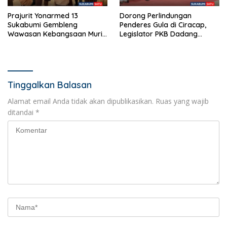
Prajurit Yonarmed 13
Dorong Perlindungan
Sukabumi Gembleng
Penderes Gula di Ciracap,
Wawasan Kebangsaan Murid
Legislator PKB Dadang
SD di Perbatasan RI-Malaysia
Hermawan Inisiasi
Pembentukan Asosiasi BPJS
Ketenagakerjaan
Tinggalkan Balasan
Alamat email Anda tidak akan dipublikasikan.
Ruas yang wajib
ditandai
*