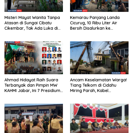
Misteri Mayat Wanita Tanpa
Kemarau Panjang Landa
Atasan di Sungai Cibatu
Cicurug, 10 Ribu Liter Air
Cikembar, Tak Ada Luka di
Bersih Disalurkan ke
Tubuh
Kampung Sikup
Ahmad Hidayat Raih Suara
Ancam Keselamatan Warga!
Terbanyak dan Pimpin MW
Tiang Telkom di Cidahu
KAHMI Jabar, Ini 7 Presidium
Miring Parah, Kabel
Terpilih Periode 2026–2031
Semrawut Dibiarkan Tanpa
Penanganan