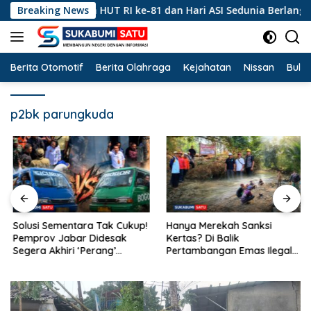
Langsung
Peringatan HUT RI ke-81 dan Hari ASI Sedunia Berlangsung Mer
Breaking News
ke
konten
Berita Otomotif
Berita Olahraga
Kejahatan
Nissan
Bulut
p2bk parungkuda
Solusi Sementara Tak Cukup!
Hanya Merekah Sanksi
Pemprov Jabar Didesak
Kertas? Di Balik
Segera Akhiri ‘Perang’
Pertambangan Emas Ilegal
Trayek Angkot 02 dan 09
Bantargadung dan Bom
Waktu Bencana Ekologis