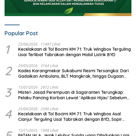
Popular Post
1
25/06/2026
11487 Lihat
Kecelakaan di Tol Bocimi KM 71: Truk Wingbox Terguling
Usai Terlibat Tabrakan dengan Mobil Listrik BYD
2
29/05/2026
3164 Lihat
Kades Karangmekar Sukabumi Resmi Tersangka: Dari
Gadaikan Ambulans, BLT Mangkrak, hingga Dugaan
Penipuan!
3
15/07/2026
2872 Lihat
Misteri Jasad Perempuan di Sagaranten Terungkap:
Pelaku Pancing Korban Lewat ‘Aplikasi Hijau’ Sebelum
Dihabisi
4
25/06/2026
2596 Lihat
Kecelakaan di Tol Bocimi KM 71: Truk Wingbox Asal
Cianjur Terguling Usai Tabrakan dengan BYD, Sopir
Dilarikan ke RS Sekarwangi
5
12/11/2025
1998 Lihat
PATANJALA, Jejak Leluhur Sunda yang Dihidupkan Lagi